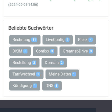
(2024-05-03 14:06)
Beliebte Suchwörter
Rechnung
LiveConfig
Plesk
11
4
4
DKIM
Confixx
Greatnet-Drive
3
3
3
Bestellung
Domain
2
2
Tarifwechsel
Meine Daten
1
1
Kündigung
DNS
1
1
FAQ Übersicht
Sitemap