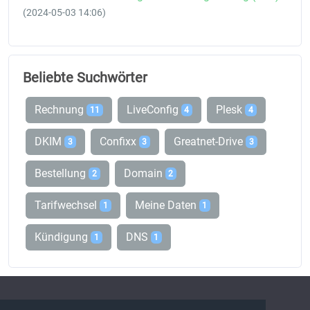
(2024-05-03 14:06)
Beliebte Suchwörter
Rechnung
LiveConfig
Plesk
11
4
4
DKIM
Confixx
Greatnet-Drive
3
3
3
Bestellung
Domain
2
2
Tarifwechsel
Meine Daten
1
1
Kündigung
DNS
1
1
FAQ Übersicht
Sitemap